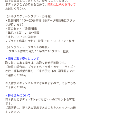
以下は目安となりますので、参考にしてください。
ボディ選びなどの時間も含めて、
時間には余裕を持って
お越しください。
〈シルクスクリーンプリントの場合〉
• 製版時間：10〜20分前後（※データ確認後にスタッ
フが行います）
• 版のセット（準備時間）
└ 単色（1版）：10分前後
└ 多色：20〜30分前後
• プリント作業の目安：1時間で10〜20プリント程度
〈インクジェットプリントの場合〉
・プリント作業の目安：1時間で10プリント程度
・商品の取り寄せについて
取り扱いのある商品は、お取り寄せが可能です。
ご希望の場合は、ブランド名・品番・カラー・サイズ・
枚数・受取希望店舗を、ご来店予定日の1週間前までに
ご連絡ください。
※入荷後のキャンセルはできかねますので、あらかじめ
ご了承ください。
・持ち込みについて
持ち込みのボディ（Tシャツなど）へのプリントも可能
です。
ご来店時に、持ち込み商品であることをスタッフへお伝
えください。