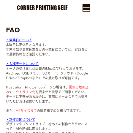
CORNER PRINTING SELF
FAQ
・営業日について
水曜日は定休日となります。
年末年始や夏季休業などの休業日については、SNSなど
で最新情報をご確認ください。
・入稿データについて
データの受け渡しは店頭のiMacにて行っております。
AirDrop、USBメモリ、SDカード、クラウド（Google
Drive／Dropboxなど）での受け取りが可能です。
Illustrator・Photoshopデータの場合は、
画像の埋め込
み
や
アウトライン化
を済ませた状態でご用意ください。
データに不安がある場合は、事前にメールなどでお送り
いただければ確認いたします。
また、
A4サイズまで
の紙原稿での入稿も可能です。
・制作時間について
デザインやプリントサイズ、初めての制作かどうかによ
って、制作時間は前後します。