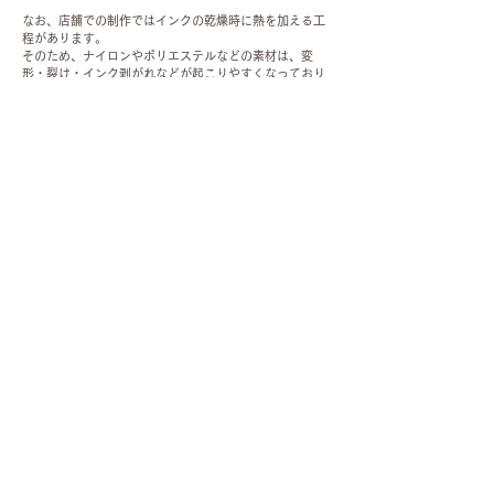
なお、店舗での制作ではインクの乾燥時に熱を加える工
程があります。
そのため、ナイロンやポリエステルなどの素材は、変
形・裂け・インク剥がれなどが起こりやすくなっており
ます。
あらかじめご注意ください。
・支払い方法について
お支払いは、現金のほか、各種クレジットカード・交通
系IC・PayPayに対応しております。
- web注文,店舗での制作の違いについて -
制作のご依頼（Web注文）は、専用の注文ページよりお進みください。
※店舗でのお見積もり・ご注文は承っておりませんのでご注意ください。
刺繍やUVプリントなど、多様な制作方法に対応しております。
クオリティやアフターサービスについても安心してご利用いただけるよう保証
しております。
詳しくは、
注文ページ
をご確認ください。
mail :
self@cornerprinting.com